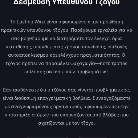
Δέσμευση Υπεύθυνου Τζόγου
χρημάτων μετρούν—τα χρήματα μπόνους εξαιρούνται.
επισκεφτείτε τον ιστότοπο μέσω του κινητού σας
προγράμματος περιήγησης. Όλα τα παιχνίδια, οι μέθοδοι
πληρωμής και οι λειτουργίες λογαριασμού λειτουργούν
Το Lasting Winz είναι αφοσιωμένο στην προώθηση
πανομοιότυπα με την έκδοση desktop με responsive
πρακτικών υπεύθυνου τζόγου. Παρέχουμε εργαλεία για να
χειριστήρια βελτιστοποιημένα για αφή.
σας βοηθήσουμε να διατηρήσετε τον έλεγχο: όρια
κατάθεσης, υπενθυμίσεις χρόνου συνεδρίας, επιλογές
αυτοαποκλεισμού και ελέγχους πραγματικότητας. Ο
τζόγος πρέπει να παραμένει ψυχαγωγία—ποτέ τρόπος
επίλυσης οικονομικών προβλημάτων.
Εάν αισθάνεστε ότι ο τζόγος σας γίνεται προβληματικός,
είναι διαθέσιμη επαγγελματική βοήθεια. Συνεργαζόμαστε
με αναγνωρισμένους οργανισμούς αφοσιωμένους στην
υποστήριξη ατόμων που επηρεάζονται από βλάβες που
σχετίζονται με τον τζόγο.