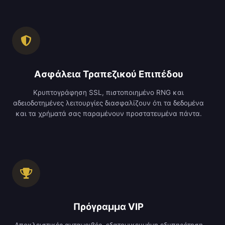
Ασφάλεια Τραπεζικού Επιπέδου
Κρυπτογράφηση SSL, πιστοποιημένο RNG και
αδειοδοτημένες λειτουργίες διασφαλίζουν ότι τα δεδομένα
και τα χρήματά σας παραμένουν προστατευμένα πάντα.
Πρόγραμμα VIP