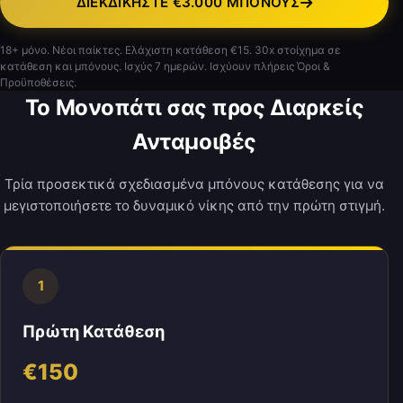
ΔΙΕΚΔΙΚΉΣΤΕ €3.000 ΜΠΌΝΟΥΣ
18+ μόνο. Νέοι παίκτες. Ελάχιστη κατάθεση €15. 30x στοίχημα σε
κατάθεση και μπόνους. Ισχύς 7 ημερών. Ισχύουν πλήρεις Όροι &
Προϋποθέσεις.
Το Μονοπάτι σας προς Διαρκείς
Ανταμοιβές
Τρία προσεκτικά σχεδιασμένα μπόνους κατάθεσης για να
μεγιστοποιήσετε το δυναμικό νίκης από την πρώτη στιγμή.
1
Πρώτη Κατάθεση
€150