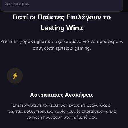
Pragmatic Play
Γιατί οι Παίκτες Επιλέγουν το
Lasting Winz
Premium χαρακτηριστικά σχεδιασμένα για να προσφέρουν
ασύγκριτη εμπειρία gaming.
Αστραπιαίες Αναλήψεις
Επεξεργαστείτε τα κέρδη σας εντός 24 ωρών. Χωρίς
περιττές καθυστερήσεις, χωρίς κρυφές απαιτήσεις—απλά
γρήγορη πρόσβαση στα χρήματά σας.