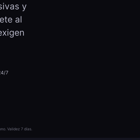
sivas y
ete al
exigen
24/7
no. Validez 7 días.