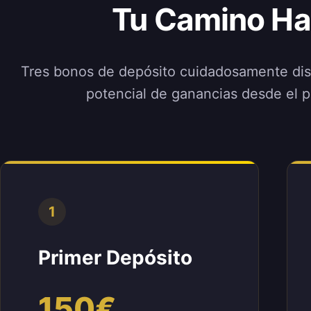
Tu Camino Ha
Tres bonos de depósito cuidadosamente dis
potencial de ganancias desde el 
1
Primer Depósito
150€