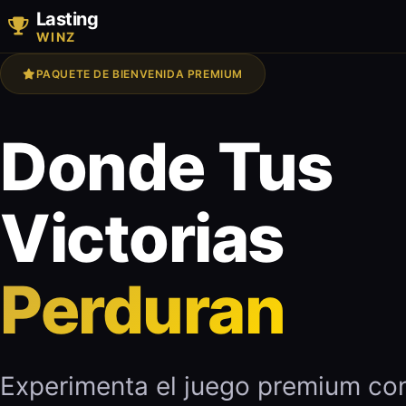
Lasting
WINZ
PAQUETE DE BIENVENIDA PREMIUM
Donde Tus
Victorias
Perduran
Experimenta el juego premium co