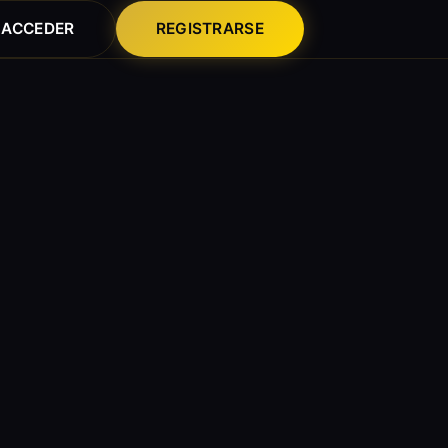
ACCEDER
REGISTRARSE