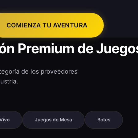
COMIENZA TU AVENTURA
ión Premium de Juego
tegoría de los proveedores
ustria.
Vivo
Juegos de Mesa
Botes