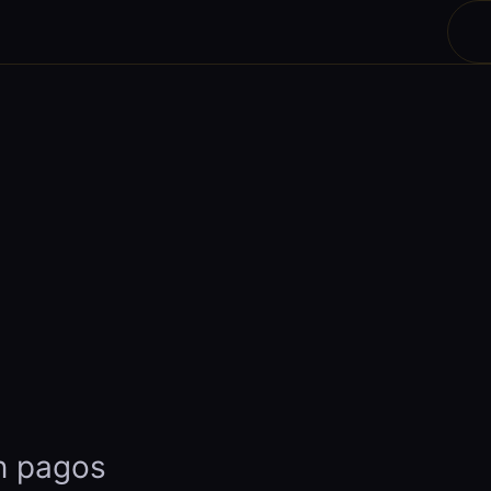
n pagos