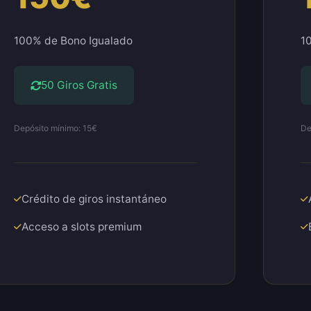
100% de Bono Igualado
1
50 Giros Gratis
Depósito mínimo: 15€
De
Crédito de giros instantáneo
Acceso a slots premium