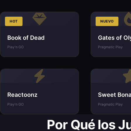
HOT
NUEVO
Book of Dead
Gates of O
Play'n GO
Pragmatic Play
Reactoonz
Sweet Bon
Play'n GO
Pragmatic Play
Por Qué los J