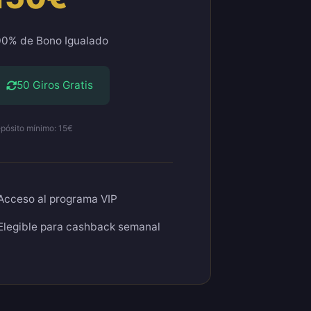
00% de Bono Igualado
50 Giros Gratis
pósito mínimo: 15€
Acceso al programa VIP
Elegible para cashback semanal